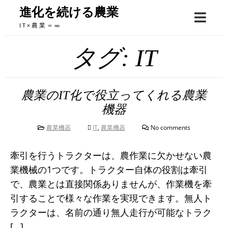
Skip
進化を続ける農業
to
IT×農業＝∞
content
タグ:
IT
農業のIT化で役立ってくれる農業
機器
農業機器
IT
,
農業機器
No comments
牽引を行うトラクターは、農作業に欠かせない農
業機械の1つです。トラクター自体の役割は牽引
で、農業とは直接関係ありませんが、作業機を牽
引することで様々な作業を実現できます。無人ト
ラクターは、名前の通り無人走行が可能なトラク
[…]