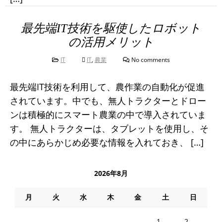
最先端IT技術を駆使したロボット
の活用メリット
IT
IT
,
農業
No comments
最先端IT技術を利用して、農作業の自動化が促進
されています。中でも、無人トラクターとドロー
ンは積極的にスマート農業の中で導入されていま
す。 無人トラクターは、タブレットを使用し、そ
の中にあらかじめ必要な情報を入れておき、 […]
2026年8月
月
火
水
木
金
土
日
1
2