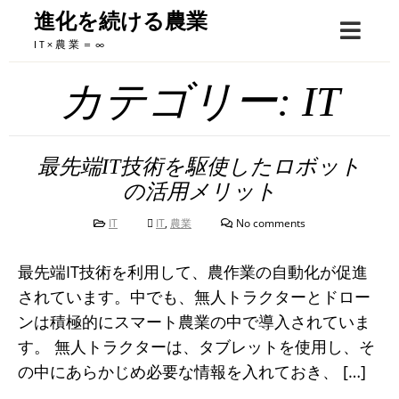
Skip
進化を続ける農業
to
IT×農業＝∞
content
カテゴリー:
IT
最先端IT技術を駆使したロボット
の活用メリット
IT
IT
,
農業
No comments
最先端IT技術を利用して、農作業の自動化が促進
されています。中でも、無人トラクターとドロー
ンは積極的にスマート農業の中で導入されていま
す。 無人トラクターは、タブレットを使用し、そ
の中にあらかじめ必要な情報を入れておき、 […]