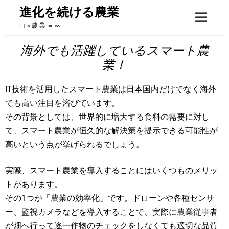
Skip
進化を続ける農業
to
IT×農業＝∞
content
海外でも活躍しているスマート農
業！
IT技術を活用したスマート農業は日本国内だけでなく海外
でも高い注目を浴びています。
その背景としては、世界的に増大する食料の需要に対し
て、スマート農業が恒久的な解決策を提示できる可能性が
高いという点が挙げられるでしょう。
実際、スマート農業を導入することにはいくつものメリッ
トがあります。
その1つが「農業の効率化」です。ドローンや各種センサ
ー、監視カメラなどを導入することで、実際に農業従事者
が畑へ行って逐一作物のチェックをしなくても適切な品質